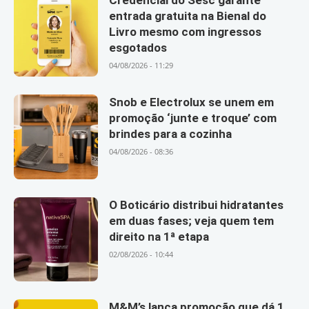
entrada gratuita na Bienal do
Livro mesmo com ingressos
esgotados
04/08/2026 - 11:29
Snob e Electrolux se unem em
promoção ‘junte e troque’ com
brindes para a cozinha
04/08/2026 - 08:36
O Boticário distribui hidratantes
em duas fases; veja quem tem
direito na 1ª etapa
02/08/2026 - 10:44
M&M’s lança promoção que dá 1