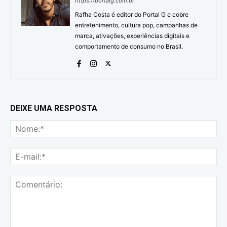
https://portalg.com.br
Rafha Costa é editor do Portal G e cobre
entretenimento, cultura pop, campanhas de
marca, ativações, experiências digitais e
comportamento de consumo no Brasil.
DEIXE UMA RESPOSTA
No
E-
mai