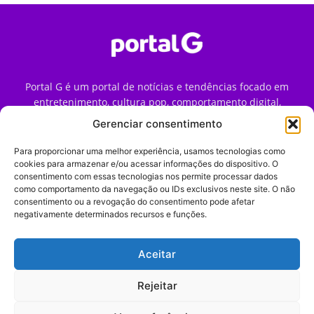
Portal G é um portal de notícias e tendências focado em
entretenimento, cultura pop, comportamento digital,
streaming, games e iniciativas de marca que impactam a
Gerenciar consentimento
forma como o público vive e consome internet no Brasil.
Para proporcionar uma melhor experiência, usamos tecnologias como
Contato:
contato@portalg.com.br
cookies para armazenar e/ou acessar informações do dispositivo. O
consentimento com essas tecnologias nos permite processar dados
como comportamento da navegação ou IDs exclusivos neste site. O não
consentimento ou a revogação do consentimento pode afetar
negativamente determinados recursos e funções.
Aceitar
Início
Sobre
Termos de Uso
Política de Privacidade
Contato
Expediente
Rejeitar