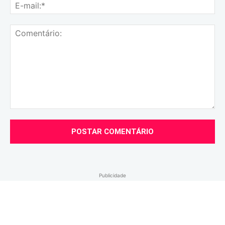
E-
mai
Comentário:
Publicidade