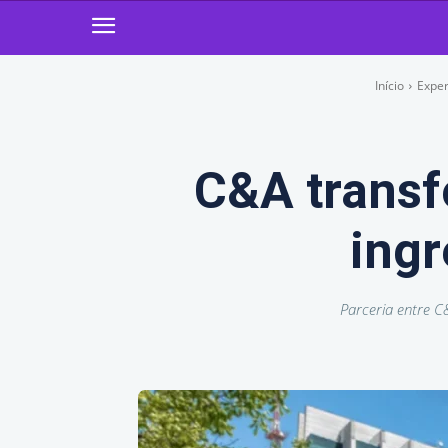
Início
Exper
C&A transf
ingr
Parceria entre C