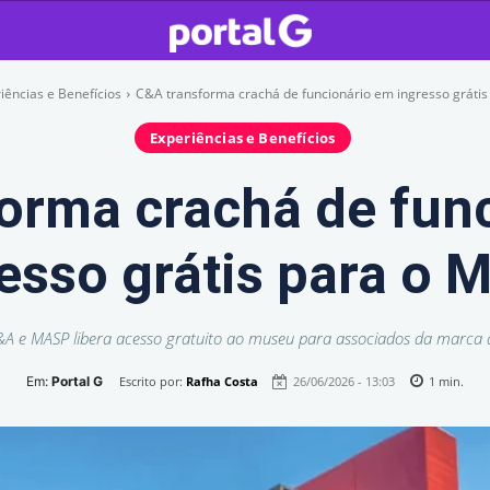
iências e Benefícios
C&A transforma crachá de funcionário em ingresso gráti
Experiências e Benefícios
orma crachá de fun
esso grátis para o
&A e MASP libera acesso gratuito ao museu para associados da marca 
Em:
Portal G
Escrito por:
Rafha Costa
26/06/2026 - 13:03
1
min.