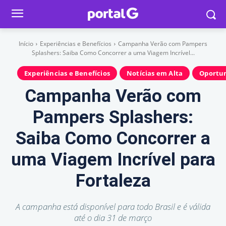
Início
Experiências e Benefícios
Campanha Verão com Pampers
Splashers: Saiba Como Concorrer a uma Viagem Incrível...
Experiências e Benefícios
Notícias em Alta
Oportun
Campanha Verão com
Pampers Splashers:
Saiba Como Concorrer a
uma Viagem Incrível para
Fortaleza
A campanha está disponível para todo Brasil e é válida
até o dia 31 de março