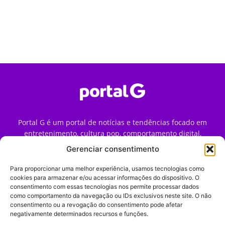
Portal G é um portal de notícias e tendências focado em
entretenimento, cultura pop, comportamento digital,
streaming, games e iniciativas de marca que impactam a
Gerenciar consentimento
forma como o público vive e consome internet no Brasil.
Para proporcionar uma melhor experiência, usamos tecnologias como
Contato:
contato@portalg.com.br
cookies para armazenar e/ou acessar informações do dispositivo. O
consentimento com essas tecnologias nos permite processar dados
como comportamento da navegação ou IDs exclusivos neste site. O não
consentimento ou a revogação do consentimento pode afetar
negativamente determinados recursos e funções.