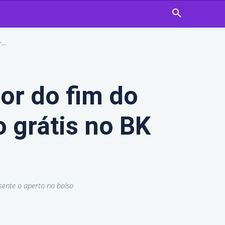
..
or do fim do
 grátis no BK
ente o aperto no bolso