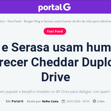
ício
Fast Food
Burger King e Serasa usam humor do fim do mês para oferecer.
Fast Food
 e Serasa usam hum
recer Cheddar Duplo
Drive
m popular e benefício imediato no BK Drive para dialogar com quem s
Em:
Portal G
Escrito por:
Rafha Costa
29/01/2026 - 09:55
2
min.