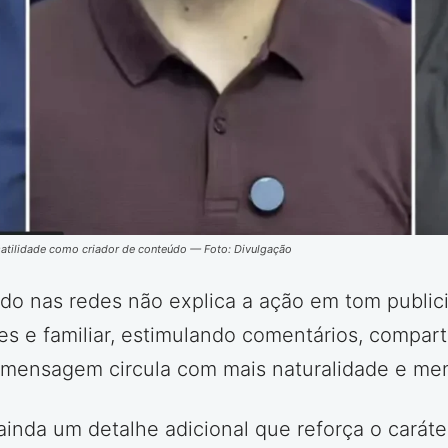
rsatilidade como criador de conteúdo — Foto: Divulgação
o nas redes não explica a ação em tom publicit
s e familiar, estimulando comentários, compart
mensagem circula com mais naturalidade e men
 ainda um detalhe adicional que reforça o carát