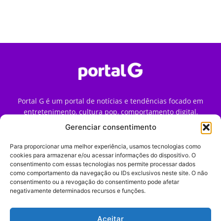
Portal G é um portal de notícias e tendências focado em
entretenimento, cultura pop, comportamento digital,
streaming, games e iniciativas de marca que impactam a
Gerenciar consentimento
forma como o público vive e consome internet no Brasil.
Para proporcionar uma melhor experiência, usamos tecnologias como
Contato:
contato@portalg.com.br
cookies para armazenar e/ou acessar informações do dispositivo. O
consentimento com essas tecnologias nos permite processar dados
como comportamento da navegação ou IDs exclusivos neste site. O não
consentimento ou a revogação do consentimento pode afetar
negativamente determinados recursos e funções.
Aceitar