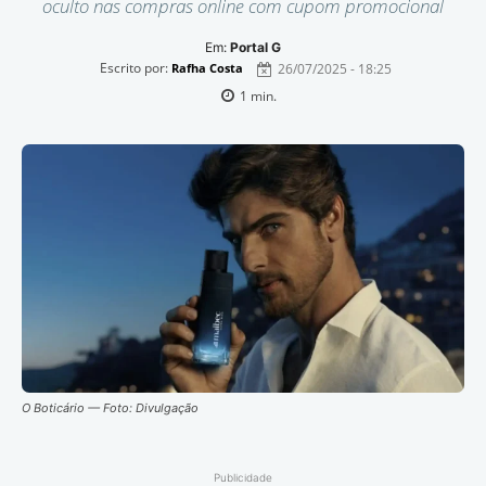
oculto nas compras online com cupom promocional
Em:
Portal G
Escrito por:
26/07/2025 - 18:25
Rafha Costa
1
min.
O Boticário — Foto: Divulgação
Publicidade