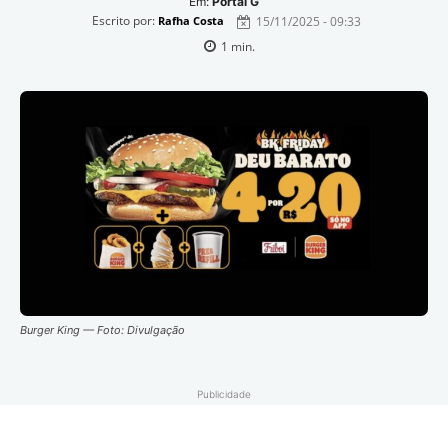
Em:
Portal G
Escrito por:
15/11/2025 - 09:33
Rafha Costa
1
min.
Burger King — Foto: Divulgação
Publicidade