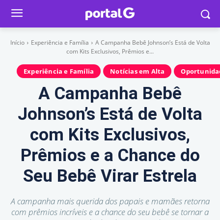
Início
Experiência e Família
A Campanha Bebê Johnson’s Está de Volta
com Kits Exclusivos, Prêmios e...
Experiência e Família
Notícias em Alta
Oportunida
A Campanha Bebê
Johnson’s Está de Volta
com Kits Exclusivos,
Prêmios e a Chance do
Seu Bebê Virar Estrela
A campanha mais querida dos papais e mamães retorna
com prêmios incríveis e a chance do seu bebê se tornar a