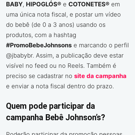
BABY
,
HIPOGLÓS®
e
COTONETES®
em
uma única nota fiscal, e postar um vídeo
do bebê (de 0 a 3 anos) usando os
produtos, com a hashtag
#PromoBebeJohnsons
e marcando o perfil
@jbabybr. Assim, a publicação deve estar
visível no feed ou no Reels. Também é
preciso se cadastrar no
site da campanha
e enviar a nota fiscal dentro do prazo.
Quem pode participar da
campanha Bebê Johnson’s?
Poderão participar da promoção pessoas