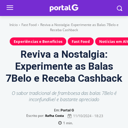
Início
Fast Food
Reviva a Nostalgia: Experimente as Balas 7Belo e
Receba Cashback
Experiências e Benefícios
Fast Food
Notícias em Al
Reviva a Nostalgia:
Experimente as Balas
7Belo e Receba Cashback
O sabor tradicional de framboesa das balas 7Belo é
inconfundível e bastante apreciado
Em:
Portal G
Escrito por:
11/10/2024 - 18:23
Rafha Costa
1
min.