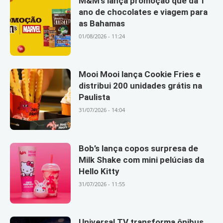
M&M’s lança promoção que dá 1
ano de chocolates e viagem para
as Bahamas
01/08/2026 - 11:24
Mooi Mooi lança Cookie Fries e
distribui 200 unidades grátis na
Paulista
31/07/2026 - 14:04
Bob’s lança copos surpresa de
Milk Shake com mini pelúcias da
Hello Kitty
31/07/2026 - 11:55
Universal TV transforma ônibus