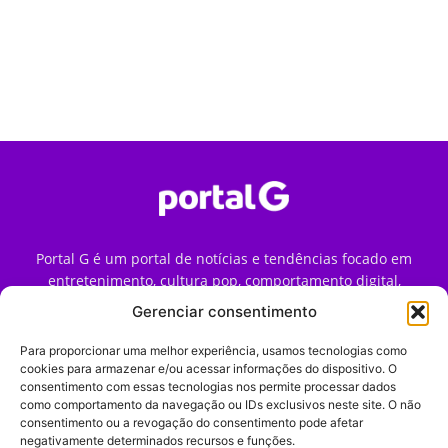
Portal G é um portal de notícias e tendências focado em
entretenimento, cultura pop, comportamento digital,
streaming, games e iniciativas de marca que impactam a
Gerenciar consentimento
forma como o público vive e consome internet no Brasil.
Para proporcionar uma melhor experiência, usamos tecnologias como
Contato:
contato@portalg.com.br
cookies para armazenar e/ou acessar informações do dispositivo. O
consentimento com essas tecnologias nos permite processar dados
como comportamento da navegação ou IDs exclusivos neste site. O não
consentimento ou a revogação do consentimento pode afetar
negativamente determinados recursos e funções.