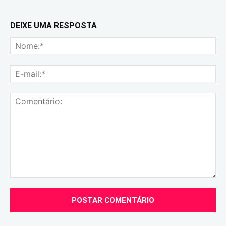
DEIXE UMA RESPOSTA
No
E-
mai
Comentário: