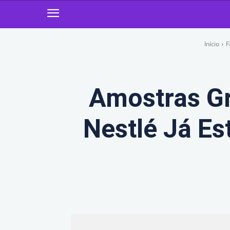
Início
F
Amostras Gr
Nestlé Já E