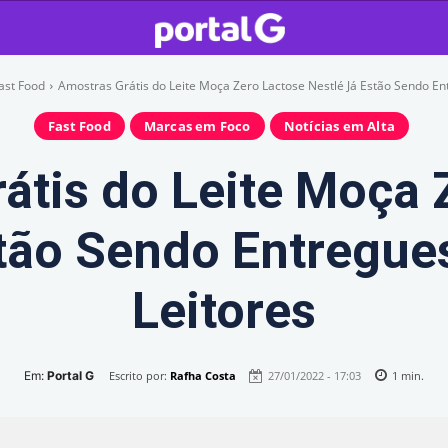
ast Food
Amostras Grátis do Leite Moça Zero Lactose Nestlé Já Estão Sendo Ent
Fast Food
Marcas em Foco
Notícias em Alta
átis do Leite Moça 
stão Sendo Entregue
Leitores
Em:
Portal G
Escrito por:
Rafha Costa
27/01/2022 - 17:03
1
min.