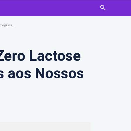
regues...
Zero Lactose
s aos Nossos