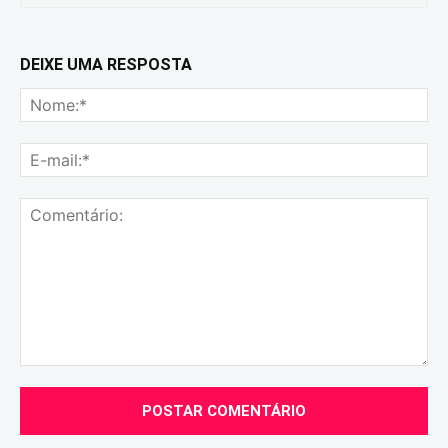
DEIXE UMA RESPOSTA
No
E-
mai
Comentário: