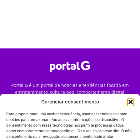
Portal G é um portal de notícias e tendências focado em
entretenimento, cultura pop, comportamento digital,
streaming, games e iniciativas de marca que impactam a
Gerenciar consentimento
forma como o público vive e consome internet no Brasil.
Para proporcionar uma melhor experiência, usamos tecnologias como
Contato:
contato@portalg.com.br
cookies para armazenar e/ou acessar informações do dispositivo. O
consentimento com essas tecnologias nos permite processar dados
como comportamento da navegação ou IDs exclusivos neste site. O não
consentimento ou a revogação do consentimento pode afetar